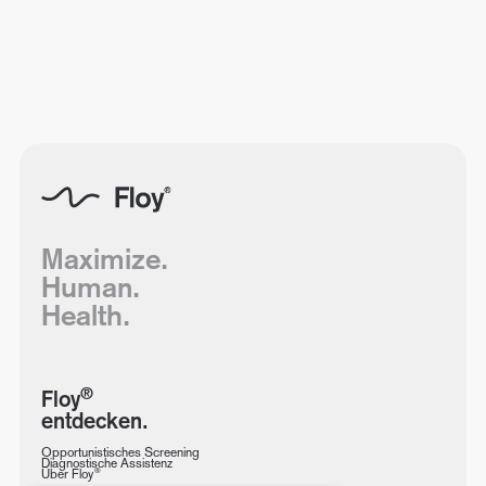
Maximize.
Human.
Health.
®
Floy
entdecken.
Opportunistisches Screening
Diagnostische Assistenz
®
Über Floy