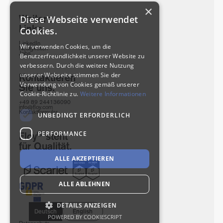
×
Weitere
Diese Webseite verwendet
Links.
Cookies.
LinkedIn
Wir verwenden Cookies, um die
Neuigkeiten
Jobs
Benutzerfreundlichkeit unserer Website zu
verbessern. Durch die weitere Nutzung
unserer Webseite stimmen Sie der
Kontaktieren
Verwendung von Cookies gemäß unserer
Sie uns.
Cookie-Richtlinie zu.
Weitere Informationen
+49 89 244136090
info@floy.com
Kontaktformular
UNBEDINGT ERFORDERLICH
PERFORMANCE
®
Floy
steht
für Qualität.
ALLE AKZEPTIEREN
ALLE ABLEHNEN
DETAILS ANZEIGEN
Deutsch
English
POWERED BY COOKIESCRIPT